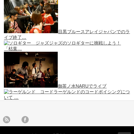
目黒ブルースアレイジャパンでのラ
イブ終了…
ジャズのソロギターに挑戦しよう！
「枯葉…
御茶ノ水NARUでライブ
ラーゲルンドのコードボイシングにつ
いて …