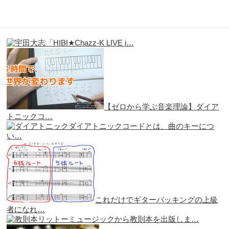
「HIBI★Chazz-K LIVE i…
【ゼロから学ぶ音楽理論】ダイア
トニックコ…
ダイアトニックコードとは、曲のキーにつ
い…
これだけでギターバッキングの上級
者になれ…
リットーミュージックから教則本を出版しま…