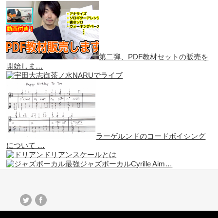
第二弾、PDF教材セットの販売を
開始しま…
御茶ノ水NARUでライブ
ラーゲルンドのコードボイシング
について …
ドリアンスケールとは
最強ジャズボーカルCyrille Aim…