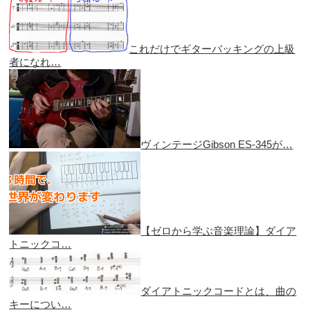
これだけでギターバッキングの上級
者になれ…
ヴィンテージGibson ES-345が…
【ゼロから学ぶ音楽理論】ダイア
トニックコ…
ダイアトニックコードとは、曲の
キーについ…